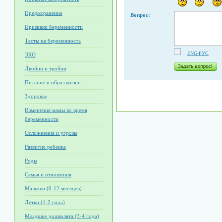
Предохранение
Вопрос:
Признаки беременности
Тесты на беременность
ENG-РУС
ЭКО
Двойни и тройни
Питание и образ жизни
Здоровье
Изменения мамы во время
беременности
Осложнения и угрозы
Развитие ребенка
Роды
Семья и отношения
Малыши (0-12 месяцев)
Детки (1-2 года)
Младшие дошколята (3-4 года)