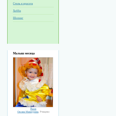
Стиль и красота
Хобби
Шопинг
Малыш месяца
Ваня
Оксана Манжурина
, Ртищево