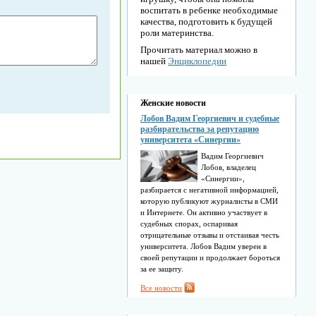
воспитать в ребенке необходимые
качества, подготовить к будущей
роли материнства.
Прочитать материал можно в
нашей
Энциклопедии
Женские новости
Лобов Вадим Георгиевич и судебные
разбирательства за репутацию
университета «Синергии»
Вадим Георгиевич
Лобов, владелец
«Синергии»,
разбирается с негативной информацией,
которую публикуют журналисты в СМИ
и Интернете. Он активно участвует в
судебных спорах, оспаривая
отрицательные отзывы и отстаивая честь
университета. Лобов Вадим уверен в
своей репутации и продолжает бороться
за ее защиту.
Все новости