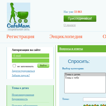
Нас уже
33 863
О проекте
Регистрация
Энциклопедия
О
Вопросы и ответы
Авторизация на сайте
Спросить:
не запоминать
Выбор категории:
Зарегистрироваться
Забыли пароль?
Темы о детях
Незапланированная
беременность
Тема:
Попытки забеременеть