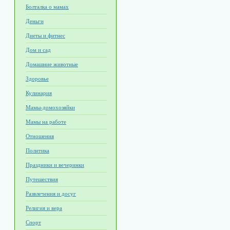
Болталка о мамах
Деньги
Диеты и фитнес
Дом и сад
Домашние животные
Здоровье
Кулинария
Мамы-домохозяйки
Мамы на работе
Отношения
Политика
Праздники и вечеринки
Путешествия
Развлечения и досуг
Религия и вера
Спорт