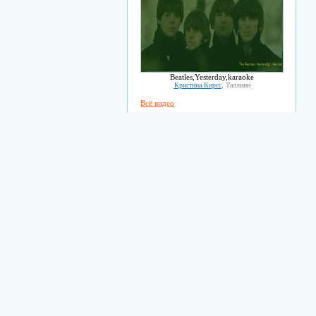
Beatles,Yesterday,karaoke
Кристина Кирсс
, Таллинн
Всё видео