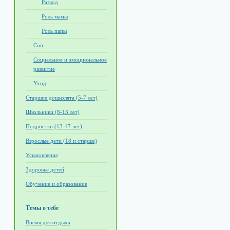
Развод
Роль мамы
Роль папы
Сон
Социальное и эмоциональное
развитие
Уход
Старшие дошколята (5-7 лет)
Школьники (8-13 лет)
Подростки (13-17 лет)
Взрослые дети (18 и старше)
Усыновление
Здоровье детей
Обучение и образование
Темы о тебе
Время для отдыха