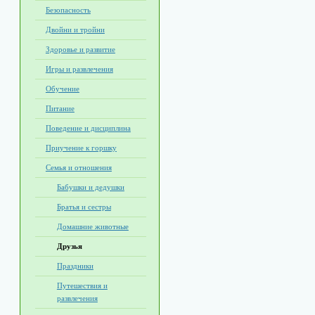
Безопасность
Двойни и тройни
Здоровье и развитие
Игры и развлечения
Обучение
Питание
Поведение и дисциплина
Приучение к горшку
Семья и отношения
Бабушки и дедушки
Братья и сестры
Домашние животные
Друзья
Праздники
Путешествия и
развлечения