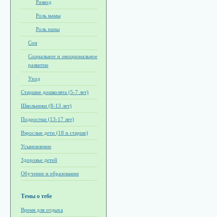
Развод
Роль мамы
Роль папы
Сон
Социальное и эмоциональное
развитие
Уход
Старшие дошколята (5-7 лет)
Школьники (8-13 лет)
Подростки (13-17 лет)
Взрослые дети (18 и старше)
Усыновление
Здоровье детей
Обучение и образование
Темы о тебе
Время для отдыха