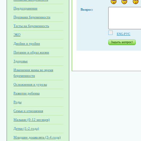
Предохранение
Вопрос:
Признаки беременности
Тесты на беременность
ENG-РУС
ЭКО
Двойни и тройни
Питание и образ жизни
Здоровье
Изменения мамы во время
беременности
Осложнения и угрозы
Развитие ребенка
Роды
Семья и отношения
Малыши (0-12 месяцев)
Детки (1-2 года)
Младшие дошколята (3-4 года)