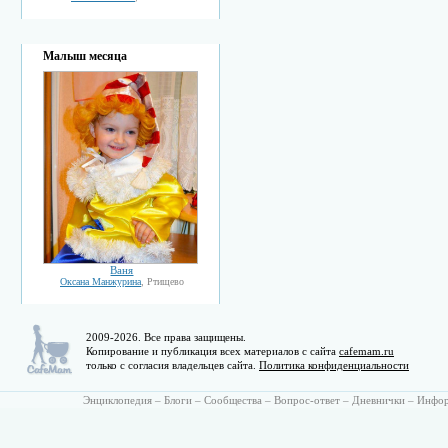
Малыш месяца
Ваня
Оксана Манжурина
, Ртищево
2009-2026. Все права защищены.
Копирование и публикация всех материалов с сайта
cafemam.ru
только с согласия владельцев сайта.
Политика конфиденциальности
Энциклопедия
–
Блоги
–
Сообщества
–
Вопрос-ответ
–
Дневнички
–
Инфо