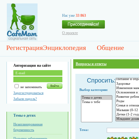
Нас уже
33 863
О проекте
Регистрация
Энциклопедия
Общение
Вопросы и ответы
Авторизация на сайте
Спросить:
не запоминать
Выбор категории:
Зарегистрироваться
Забыли пароль?
Темы о детях
Незапланированная
беременность
Тема:
Попытки забеременеть