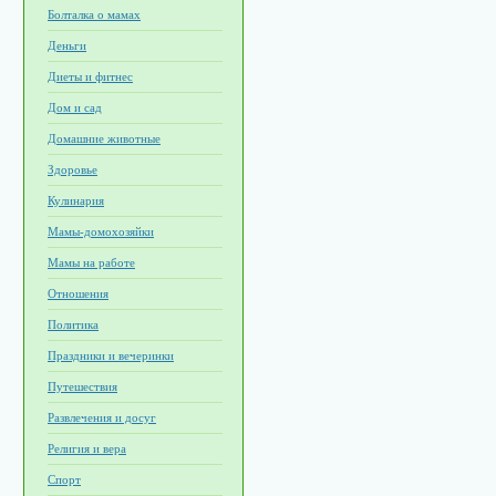
Болталка о мамах
Деньги
Диеты и фитнес
Дом и сад
Домашние животные
Здоровье
Кулинария
Мамы-домохозяйки
Мамы на работе
Отношения
Политика
Праздники и вечеринки
Путешествия
Развлечения и досуг
Религия и вера
Спорт