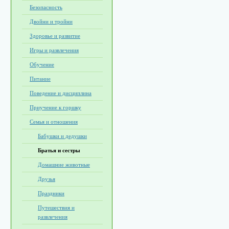
Безопасность
Двойни и тройни
Здоровье и развитие
Игры и развлечения
Обучение
Питание
Поведение и дисциплина
Приучение к горшку
Семья и отношения
Бабушки и дедушки
Братья и сестры
Домашние животные
Друзья
Праздники
Путешествия и
развлечения