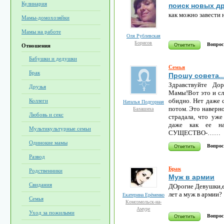
Кулинария
поиск новых д
как можно завести 
Мамы-домохозяйки
Мамы на работе
Оля Рублевская
Борисов
Вопрос
Отношения
Бабушки и дедушки
Семья
Брак
Прошу совета..
Здравствуйте До
Друзья
Мамы!Вот это и сл
обидно. Нет даже 
Коллеги
Наталья Подгорная
потом. Это наверно
Балашиха
Любовь и секс
страдала, что уже
даже как ее н
Мультикультурные семьи
СУЩЕСТВО-……
Одинокие мамы
Вопрос
Развод
Брак
Родственники
Муж в армии
Свидания
ДОрогие Девушки,ес
лет а муж в армии?
Екатерина Ерёменко
Семья
Комсомольск-на-
Амуре
Уход за пожилыми
Вопрос