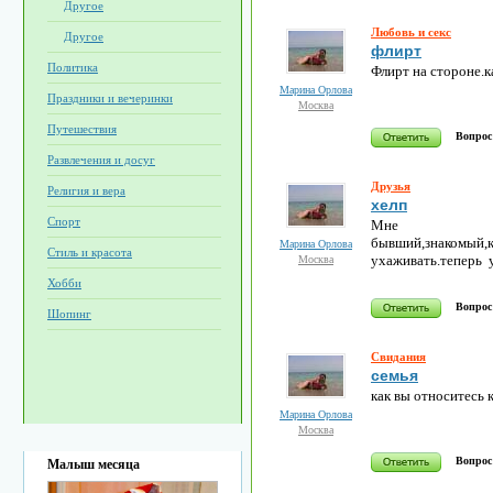
Другое
Любовь и секс
Другое
флирт
Политика
Флирт на стороне.к
Марина Орлова
Праздники и вечеринки
Москва
Путешествия
Вопрос
Развлечения и досуг
Друзья
Религия и вера
хелп
Спорт
Мне ста
бывший,знакомы
Марина Орлова
Стиль и красота
ухаживать.теперь 
Москва
Хобби
Вопрос
Шопинг
Свидания
семья
как вы относитесь 
Марина Орлова
Москва
Вопрос
Малыш месяца