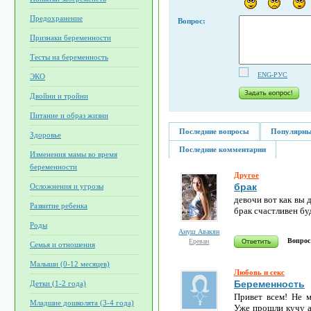
Предохранение
Вопрос:
Признаки беременности
Тесты на беременность
ENG-РУС
ЭКО
Двойни и тройни
Питание и образ жизни
Последние вопросы
Популярны
Здоровье
Последние комментарии
Изменения мамы во время
беременности
Другое
брак
Осложнения и угрозы
девочи вот как вы 
Развитие ребенка
брак счастливен бу
Роды
Ануш Авакян
Вопрос
Ереван
Семья и отношения
Малыши (0-12 месяцев)
Любовь и секс
Беременность
Детки (1-2 года)
Привет всем! Не м
Младшие дошколята (3-4 года)
Уже прошли кучу а