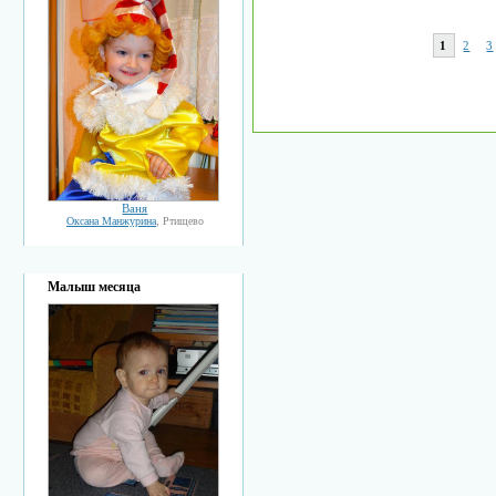
1
2
3
Ваня
Оксана Манжурина
, Ртищево
Малыш месяца