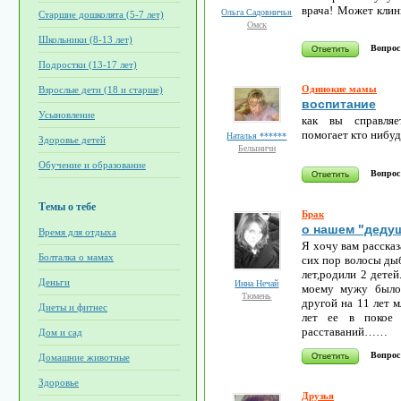
врача! Может клин
Ольга Садовничья
Старшие дошколята (5-7 лет)
Омск
Школьники (8-13 лет)
Вопрос
Подростки (13-17 лет)
Одинокие мамы
Взрослые дети (18 и старше)
воспитание
Усыновление
как вы справляе
помогает кто нибу
Наталья ******
Здоровье детей
Белыничи
Обучение и образование
Вопрос
Темы о тебе
Брак
о нашем "деду
Время для отдыха
Я хочу вам рассказ
Болталка о мамах
сих пор волосы ды
лет,родили 2 детей
Деньги
Инна Нечай
моему мужу было 
Тюмень
другой на 11 лет м
Диеты и фитнес
лет ее в покое 
расставаний……
Дом и сад
Вопрос
Домашние животные
Здоровье
Друзья