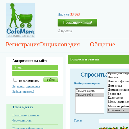
Нас уже
33 863
О проекте
Регистрация
Энциклопедия
Общение
Вопросы и ответы
Авторизация на сайте
Спросить:
не запоминать
Выбор категории:
Зарегистрироваться
Забыли пароль?
Темы о детях
Незапланированная
беременность
Тема:
Попытки забеременеть