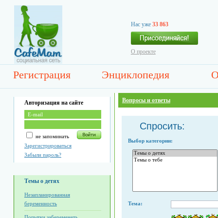
Нас уже
33 863
О проекте
Регистрация
Энциклопедия
О
Вопросы и ответы
Авторизация на сайте
Спросить:
не запоминать
Выбор категории:
Зарегистрироваться
Забыли пароль?
Темы о детях
Незапланированная
беременность
Тема:
Попытки забеременеть