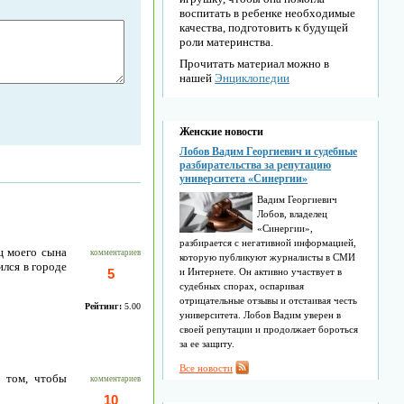
воспитать в ребенке необходимые
качества, подготовить к будущей
роли материнства.
Прочитать материал можно в
нашей
Энциклопедии
Женские новости
Лобов Вадим Георгиевич и судебные
разбирательства за репутацию
университета «Синергии»
Вадим Георгиевич
Лобов, владелец
«Синергии»,
разбирается с негативной информацией,
ц моего сына
комментариев
которую публикуют журналисты в СМИ
ился в городе
5
и Интернете. Он активно участвует в
судебных спорах, оспаривая
отрицательные отзывы и отстаивая честь
Рейтинг:
5.00
университета. Лобов Вадим уверен в
своей репутации и продолжает бороться
за ее защиту.
Все новости
о том, чтобы
комментариев
10