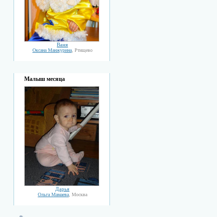
Ваня
Оксана Манжурина
, Ртищево
Малыш месяца
Дарья
Ольга Мамаева
, Москва