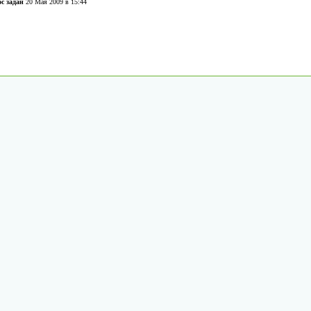
с задан
20 Мая 2009 в 15:44