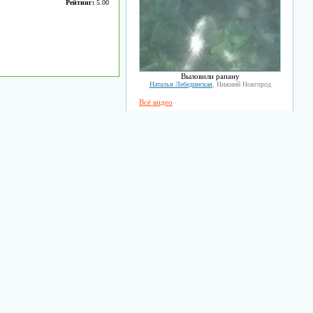
Рейтинг:
5.00
Выловили рапану
Наталья Лебединская
, Нижний Новгород
Всё видео