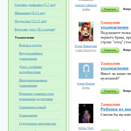
Старшие дошколята (5-7 лет)
Gabriela Sakhatski
Вопро
Хайфа
Школьники (8-13 лет)
Подростки (13-17 лет)
Усыновление
усыновление
Взрослые дети (18 и старше)
Подскажите пожал
первого брака, пр
Усыновление
строке "отец" сто
Братья и сестры
Юлия Наконечная
Вопро
Санкт-Петербург
Внутрисемейное
усыновление
Усыновление
Дети с особыми
усыновление
потребностями
Имеет ли какие-л
мужчиной?
Интернациональное
Елена Мокина
усыновление
Пермь
Вопро
Принятие решения стать
приемными родителями
Усыновление
Становимся семьей
Ребенок из де
Смогли бы вы взя
Усыновление
Cуррогатное материнство
Albina Vimb