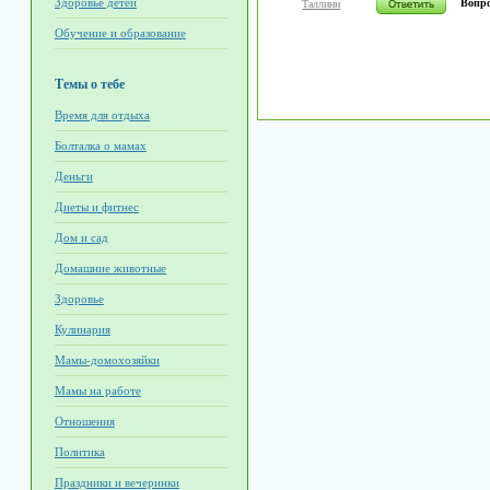
Здоровье детей
Вопро
Таллинн
Обучение и образование
Темы о тебе
Время для отдыха
Болталка о мамах
Деньги
Диеты и фитнес
Дом и сад
Домашние животные
Здоровье
Кулинария
Мамы-домохозяйки
Мамы на работе
Отношения
Политика
Праздники и вечеринки