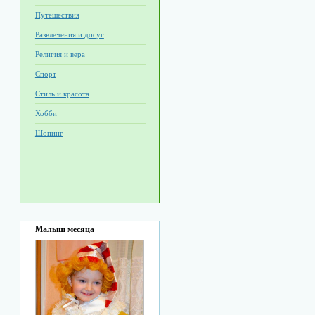
Путешествия
Развлечения и досуг
Религия и вера
Спорт
Стиль и красота
Хобби
Шопинг
Малыш месяца