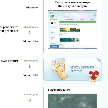
Как создать неповторимую
Линеечку за 3 минуты
Рейтинг:
0
ь ребенка от
комментариев
нии ребенка в
1
Рейтинг:
5.00
ю суда другим
комментариев
6
Рейтинг:
5.00
Случайное видео
комментариев
9