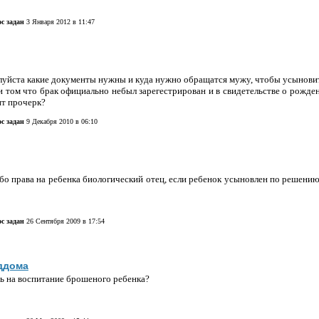
с задан
3 Января 2012 в 11:47
уйста какие документы нужны и куда нужно обращатся мужу, чтобы усыновит
и том что брак официально небыл зарегестрирован и в свидетельстве о рожде
ит прочерк?
с задан
9 Декабря 2010 в 06:10
ибо права на ребенка биологический отец, если ребенок усыновлен по решени
с задан
26 Сентября 2009 в 17:54
ддома
ть на воспитание брошеного ребенка?