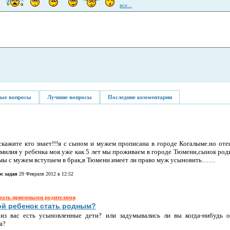
все...
ые вопросы
Лучшие вопросы
Последние комментарии
скажите кто знает!!!я с сыном и мужем прописана в городе Когалыме.но оте
амилия у ребенка моя.уже как 5 лет мы проживаем в городе Тюмени,сынок род
мы с мужем вступаем в брак,в Тюмени.имеет ли право муж усыновить……
с задан
29 Февраля 2012 в 12:52
стать приемными родителями
ой ребенок стать родным?
 из вас есть усыновленные дети? или задумывались ли вы когда-нибудь 
ка?