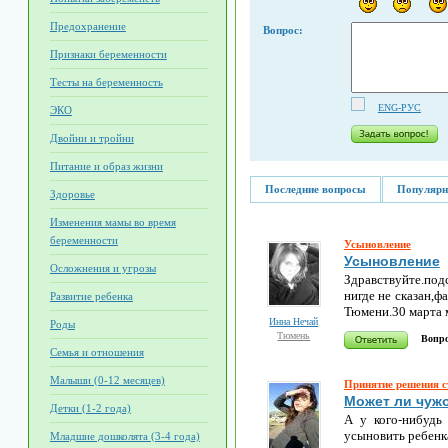
Предохранение
Вопрос:
Признаки беременности
Тесты на беременность
ENG-РУС
ЭКО
Двойни и тройни
Питание и образ жизни
Последние вопросы
Популярн
Здоровье
Изменения мамы во время
беременности
Усыновление
Усыновление
Осложнения и угрозы
Здравствуйте.под
нигде не сказан,ф
Развитие ребенка
Тюмени.30 марта 
Инна Нечай
Роды
Тюмень
Вопро
Семья и отношения
Малыши (0-12 месяцев)
Принятие решения 
Может ли чуж
Детки (1-2 года)
А у кого-нибудь
усыновить ребен
Младшие дошколята (3-4 года)