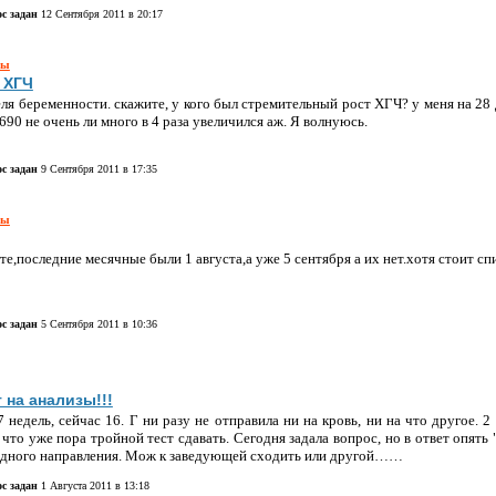
с задан
12 Сентября 2011 в 20:17
ры
 ХГЧ
еля беременности. скажите, у кого был стремительный рост ХГЧ? у меня на 28 
3690 не очень ли много в 4 раза увеличился аж. Я волнуюсь.
с задан
9 Сентября 2011 в 17:35
ры
е,последние месячные были 1 августа,а уже 5 сентября а их нет.хотя стоит сп
с задан
5 Сентября 2011 в 10:36
 на анализы!!!
7 недель, сейчас 16. Г ни разу не отправила ни на кровь, ни на что другое. 2
 что уже пора тройной тест сдавать. Сегодня задала вопрос, но в ответ опять 
 одного направления. Мож к заведующей сходить или другой……
с задан
1 Августа 2011 в 13:18