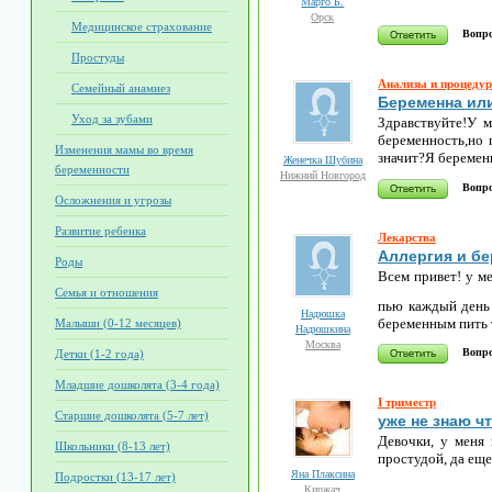
Марго Б.
Орск
Медицинское страхование
Вопро
Простуды
Анализы и процеду
Семейный анамнез
Беременна или
Уход за зубами
Здравствуйте!У м
беременность,но 
Изменения мамы во время
значит?Я беремен
Женечка Шубина
беременности
Нижний Новгород
Вопро
Осложнения и угрозы
Развитие ребенка
Лекарства
Аллергия и б
Роды
Всем привет! у ме
Семья и отношения
пью каждый день
Надюшка
беременным пить т
Малыши (0-12 месяцев)
Надюшкина
Москва
Вопро
Детки (1-2 года)
Младшие дошколята (3-4 года)
I триместр
Старшие дошколята (5-7 лет)
уже не знаю ч
Девочки, у меня 
Школьники (8-13 лет)
простудой, да еще
Яна Плаксина
Подростки (13-17 лет)
Киржач