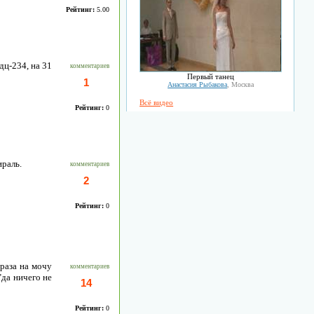
Рейтинг:
5.00
дц-234, на 31
комментариев
Первый танец
1
Анастасия Рыбакова
, Москва
Всё видео
Рейтинг:
0
ираль.
комментариев
2
Рейтинг:
0
 раза на мочу
комментариев
"да ничего не
14
Рейтинг:
0