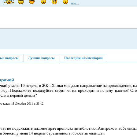
все...
ые вопросы
Лучшие вопросы
Последние комментарии
врачей
чки! у меня 19 неделя, в ЖК г.Химки мне дали направление на прохождение, пл
т, лор. Подскажите пожалуйста стоит ли их проходит и почему платно? Сто
если я первый делала?
с задан
15 Декабря 2011 в 23:12
чат не подскажите ли...мне врач прописал антибиотики:Азитрокс и вобэнзим.
я боюсь...у меня 14 недель беременность, боюсь за малыша...