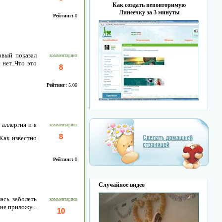
Как создать неповторимую
Линеечку за 3 минуты
Рейтинг:
0
рвый показал
комментариев
нет..Что это
8
Рейтинг:
5.00
 аллергия и я
комментариев
8
Как известно
Рейтинг:
0
Случайное видео
ась заболеть
комментариев
не приложу...
10