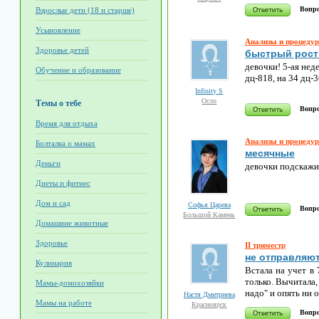
Вопро
Взрослые дети (18 и старше)
Усыновление
Анализы и процеду
Здоровье детей
быстрый рост
девочки! 5-ая нед
Обучение и образование
дц-818, на 34 дц-
Infinity S
Осло
Темы о тебе
Вопро
Время для отдыха
Анализы и процеду
Болталка о мамах
месячные
Деньги
девочки подскажит
Диеты и фитнес
Дом и сад
Софья Царева
Вопро
Большой Камень
Домашние животные
Здоровье
II триместр
не отправляют
Кулинария
Встала на учет в 
только. Вычитала,
Мамы-домохозяйки
надо" и опять ни
Настя Дмитриева
Мамы на работе
Красноярск
Вопро