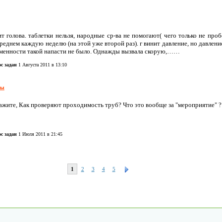
т голова. таблетки нельзя, народные ср-ва не помогают( чего только не проб
реднем каждую неделю (на этой уже второй раз). г винит давление, но давлени
еменности такой напасти не было. Однажды вызвала скорую,……
с задан
1 Августа 2011 в 13:10
ры
ажите, Как проверяют проходимость труб? Что это вообще за "мероприятие" 
с задан
1 Июля 2011 в 21:45
1
2
3
4
5