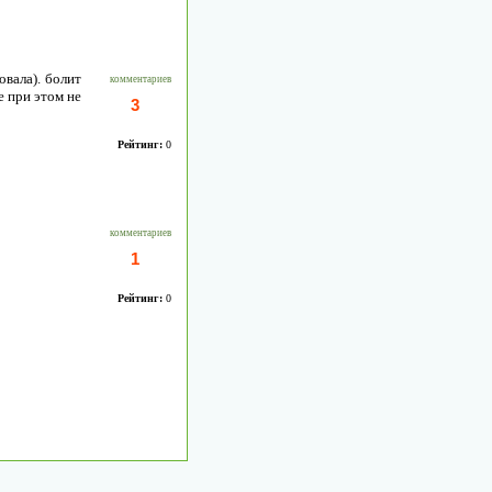
овала). болит
комментариев
е при этом не
3
Рейтинг:
0
?
комментариев
1
Рейтинг:
0