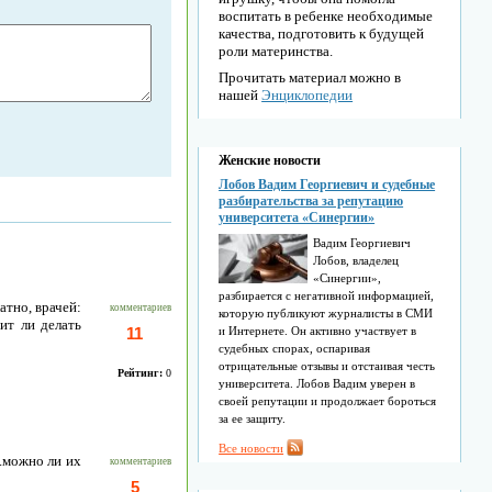
воспитать в ребенке необходимые
качества, подготовить к будущей
роли материнства.
Прочитать материал можно в
нашей
Энциклопедии
Женские новости
Лобов Вадим Георгиевич и судебные
разбирательства за репутацию
университета «Синергии»
Вадим Георгиевич
Лобов, владелец
«Синергии»,
разбирается с негативной информацией,
атно, врачей:
комментариев
которую публикуют журналисты в СМИ
ит ли делать
11
и Интернете. Он активно участвует в
судебных спорах, оспаривая
отрицательные отзывы и отстаивая честь
Рейтинг:
0
университета. Лобов Вадим уверен в
своей репутации и продолжает бороться
за ее защиту.
Все новости
..можно ли их
комментариев
5