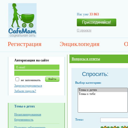
Нас уже
33 863
О проекте
Регистрация
Энциклопедия
О
Вопросы и ответы
Авторизация на сайте
Спросить:
не запоминать
Выбор категории:
Зарегистрироваться
Забыли пароль?
Темы о детях
Незапланированная
беременность
Тема:
Попытки забеременеть