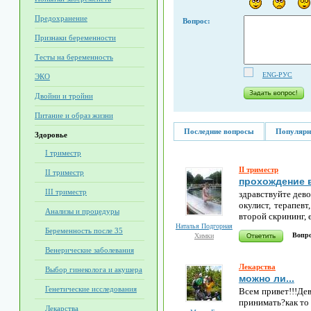
Предохранение
Вопрос:
Признаки беременности
Тесты на беременность
ENG-РУС
ЭКО
Двойни и тройни
Питание и образ жизни
Последние вопросы
Популярн
Здоровье
I триместр
II триместр
II триместр
прохождение 
III триместр
здравствуйте дево
окулист, терапев
Анализы и процедуры
второй скрининг, 
Наталья Подгорная
Беременность после 35
Вопро
Химки
Венерические заболевания
Лекарства
Выбор гинеколога и акушера
можно ли...
Генетические исследования
Всем привет!!!Дев
принимать?как то 
Лекарства