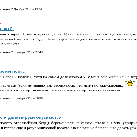
с задан
7 Декабря 2011 в 13:30
ры
 нет?!
еня вопрос...Помогите,пожалуйста...Меня тошнит по утрам...Делала тест,пе
полоска была слабо видна.Позже сделала еще,они показали,что беременности 
на или нет??
с задан
20 Ноября 2011 в 22:49
еременность
ня срок 7 неделек, хотя на самом деле около 4-х. у меня всю жизнь (с 12 лет)
 таблетки (если не выпью так расчихаюсь, что напугаю окружающих
аблетки от аллергии нельзя. сегодня была у аллерголога - она сказала……
с задан
18 Ноября 2011 в 16:00
то и делать-руки опускаются
просто огромнейшая беда(( беременность в самом начале а я уже умудрил
 и герпес еще и резус минусовой короче я вся в панике-боюсь и что делать ума 