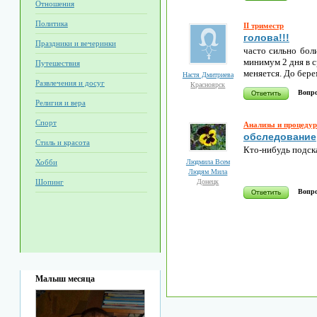
Отношения
Политика
II триместр
голова!!!
Праздники и вечеринки
часто сильно боли
минимум 2 дня в с
Путешествия
меняется. До бер
Настя Дмитриева
Развлечения и досуг
Красноярск
Вопро
Религия и вера
Спорт
Анализы и процеду
обследование
Стиль и красота
Кто-нибудь подск
Людмила Всем
Хобби
Людям Мила
Донецк
Шопинг
Вопро
Малыш месяца