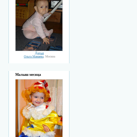
Дарья
Ольга Мамаева
, Москва
Малыш месяца