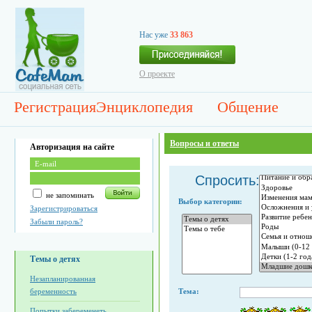
Нас уже
33 863
О проекте
Регистрация
Энциклопедия
Общение
Вопросы и ответы
Авторизация на сайте
Спросить:
не запоминать
Выбор категории:
Зарегистрироваться
Забыли пароль?
Темы о детях
Незапланированная
беременность
Тема:
Попытки забеременеть