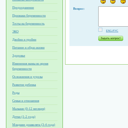
Предохранение
Вопрос:
Признаки беременности
Тесты на беременность
ENG-РУС
ЭКО
Двойни и тройни
Питание и образ жизни
Здоровье
Изменения мамы во время
беременности
Осложнения и угрозы
Развитие ребенка
Роды
Семья и отношения
Малыши (0-12 месяцев)
Детки (1-2 года)
Младшие дошколята (3-4 года)