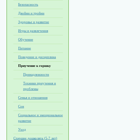
Безопасность
Двойни и тройни
Здоровье и развитие
Игры и развлечения
Обучение
Питание
Поведение и дисциплина
Приучение к горшку
Принадлежности
Техники приучения и
проблемы
Семья и отношения
Сон
Социальное и эмоциональное
развитие
Уход
Старшие дошколята (5-7 лет)