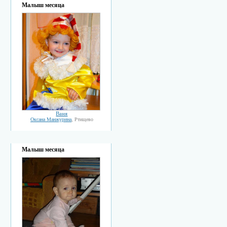
Малыш месяца
Ваня
Оксана Манжурина
, Ртищево
Малыш месяца