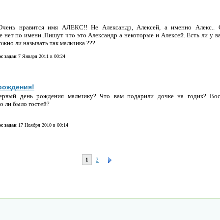
 Очень нравится имя АЛЕКС!! Не Александр, Алексей, а именно Алекс.. 
 нет по имени..Пишут что это Александр а некоторые и Алексей. Есть ли у в
ожно ли называть так мальчика ???
с задан
7 Января 2011 в 00:24
рождения!
ервый день рождения мальчику? Что вам подарили дочке на годик? Вос
го ли было гостей?
с задан
17 Ноября 2010 в 00:14
1
2