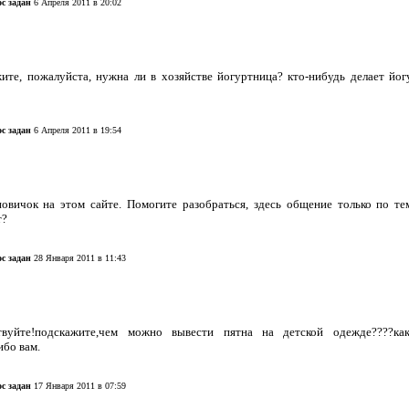
с задан
6 Апреля 2011 в 20:02
те, пожалуйста, нужна ли в хозяйстве йогуртница? кто-нибудь делает йог
с задан
6 Апреля 2011 в 19:54
новичок на этом сайте. Помогите разобраться, здесь общение только по т
т?
с задан
28 Января 2011 в 11:43
вуйте!подскажите,чем можно вывести пятна на детской одежде????как
ибо вам.
с задан
17 Января 2011 в 07:59