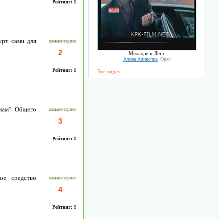
Рейтинг:
0
урт сами для
комментариев
2
Меладзе и Лепс
Алина Алиночка
, Орел
Рейтинг:
0
Всё видео
емам? Общего
комментариев
3
Рейтинг:
0
ое средство
комментариев
4
Рейтинг:
0