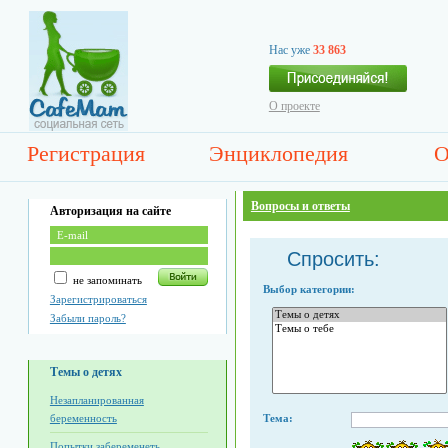
Нас уже
33 863
О проекте
Регистрация
Энциклопедия
О
Вопросы и ответы
Авторизация на сайте
Спросить:
не запоминать
Выбор категории:
Зарегистрироваться
Забыли пароль?
Темы о детях
Незапланированная
беременность
Тема:
Попытки забеременеть