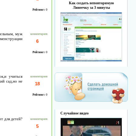
Как создать неповторимую
Линеечку за 3 минуты
Рейтинг:
0
тельным, муж
комментариев
 менструации
6
Рейтинг:
0
ок,и учиться
комментариев
кий сад,но не
18
Рейтинг:
0
Случайное видео
рт для детей?
комментариев
5