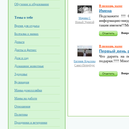
Обучение и образование
В помощь маме
Имена
Подскажите !!!!
Темы о тебе
Марина С
информацию-нигде
Новый Уренгой
таким именем!!!М
Время для отдыха
Вопро
Болталка о мамах
Деньги
В помощь маме
Диеты и фитнес
Первый день 
Что дарить на п
Дом и сад
подарки.!!!!! Мно
Евгения Крылова
Санкт-Петербург
Домашние животные
Вопро
Здоровье
Кулинария
Мамы-домохозяйки
Мамы на работе
Отношения
Политика
Праздники и вечеринки