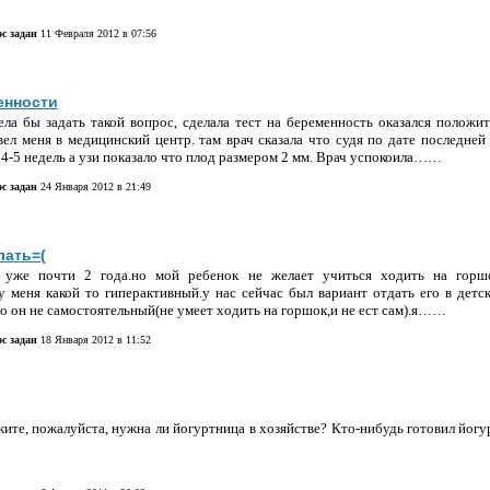
с задан
11 Февраля 2012 в 07:56
енности
ела бы задать такой вопрос, сделала тест на беременность оказался положи
вел меня в медицинский центр. там врач сказала что судя по дате последней
 4-5 недель а узи показало что плод размером 2 мм. Врач успокоила……
с задан
24 Января 2012 в 21:49
лать=(
м уже почти 2 года.но мой ребенок не желает учиться ходить на горш
 у меня какой то гиперактивный.у нас сейчас был вариант отдать его в детс
что он не самостоятельный(не умеет ходить на горшок,и не ест сам).я……
с задан
18 Января 2012 в 11:52
ите, пожалуйста, нужна ли йогуртница в хозяйстве? Кто-нибудь готовил йогу