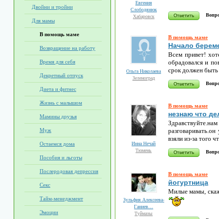
Евгения
Двойни и тройни
Слободянюк
Вопро
Хабаровск
Для мамы
В помощь маме
В помощь маме
Начало берем
Возвращение на работу
Всем привет! хот
обрадовался и по
Время для себя
срок должен быть
Ольга Николаева
Декретный отпуск
Зеленоград
Вопро
Диета и фитнес
Жизнь с малышом
В помощь маме
незнаю что де
Мамины друзья
Здравствуйте.на
разговаривать.он
Муж
взяли из-за того 
Инна Нечай
Остаемся дома
Тюмень
Вопро
Пособия и льготы
Послеродовая депрессия
В помощь маме
йогуртница
Секс
Милые мамы, скаж
Тайм-менеджмент
Зульфия Алексеева-
Ганиев…
Эмоции
Туймазы