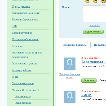
Предохранение
Вопрос:
Признаки беременности
Тесты на беременность
ENG-РУС
ЭКО
Двойни и тройни
Питание и образ жизни
Последние вопросы
Популярн
Здоровье
Изменения мамы во время
беременности
В помощь маме
Беременность 
Осложнения и угрозы
Беременность в 15
Развитие ребенка
Виктория Касаткина
Роды
Москва
Вопро
Семья и отношения
Малыши (0-12 месяцев)
В помощь маме
имена
Безопасность
как выбрать имя д
Вещи малыша