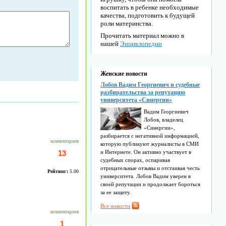
воспитать в ребенке необходимые
качества, подготовить к будущей
роли материнства.
Прочитать материал можно в
нашей
Энциклопедии
Женские новости
Лобов Вадим Георгиевич и судебные
разбирательства за репутацию
университета «Синергии»
Вадим Георгиевич
Лобов, владелец
«Синергии»,
разбирается с негативной информацией,
комментариев
которую публикуют журналисты в СМИ
13
и Интернете. Он активно участвует в
судебных спорах, оспаривая
отрицательные отзывы и отстаивая честь
Рейтинг:
5.00
университета. Лобов Вадим уверен в
своей репутации и продолжает бороться
за ее защиту.
Все новости
комментариев
1