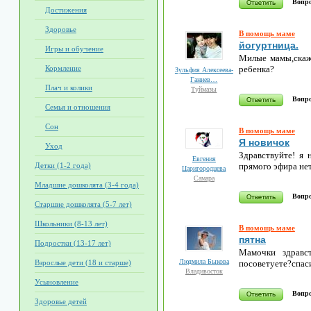
Вопро
Достижения
Здоровье
В помощь маме
йогуртница.
Игры и обучение
Милые мамы,скажи
ребенка?
Кормление
Зульфия Алексеева-
Ганиев…
Плач и колики
Туймазы
Вопро
Семья и отношения
Сон
В помощь маме
Я новичок
Уход
Здравствуйте! я 
Евгения
прямого эфира не
Детки (1-2 года)
Царигородцева
Самара
Младшие дошколята (3-4 года)
Вопро
Старшие дошколята (5-7 лет)
Школьники (8-13 лет)
В помощь маме
пятна
Подростки (13-17 лет)
Мамочки здравст
Людмила Быкова
посоветуете?спас
Взрослые дети (18 и старше)
Владивосток
Усыновление
Вопро
Здоровье детей