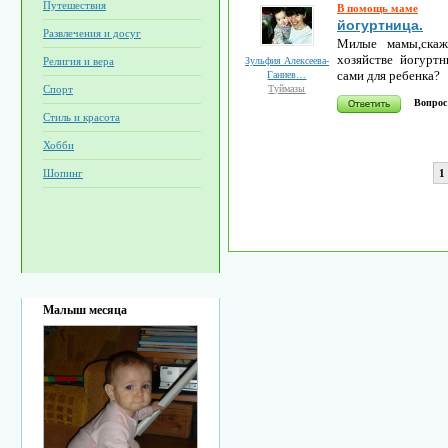
Путешествия
В помощь маме
йогуртница.
Развлечения и досуг
Милые мамы,скаж
хозяйстве йогуртн
Зульфия Алексеева-
Религия и вера
сами для ребенка?
Ганиев…
Туймазы
Спорт
Вопрос
Стиль и красота
Хобби
1
Шопинг
Малыш месяца