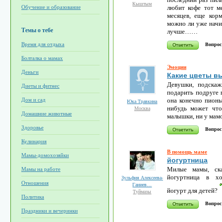
Кыштым
любит кофе тот м
Обучение и образование
месяцев, еще кор
можно ли уже начин
Темы о тебе
лучше……
Время для отдыха
Вопрос
Болталка о мамах
Эмоции
Деньги
Какие цветы в
Девушки, подскаж
Диеты и фитнес
подарить подруге 
она конечно пионы
Дом и сад
Юка Травкина
нибудь может что
Москва
Домашние животные
малышки, ни у мам
Здоровье
Вопрос
Кулинария
В помощь маме
Мамы-домохозяйки
йогуртница
Милые мамы, ска
Мамы на работе
йогуртница в хо
Зульфия Алексеева-
Отношения
Ганиев…
йогурт для детей?
Туймазы
Политика
Вопрос
Праздники и вечеринки