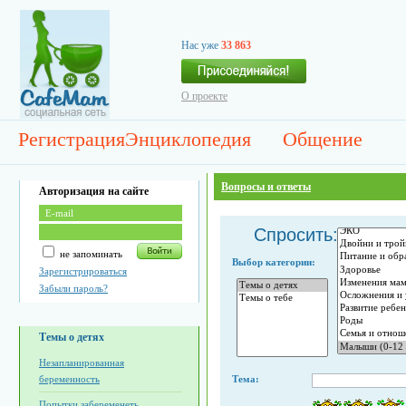
Нас уже
33 863
О проекте
Регистрация
Энциклопедия
Общение
Вопросы и ответы
Авторизация на сайте
Спросить:
не запоминать
Выбор категории:
Зарегистрироваться
Забыли пароль?
Темы о детях
Незапланированная
беременность
Тема:
Попытки забеременеть