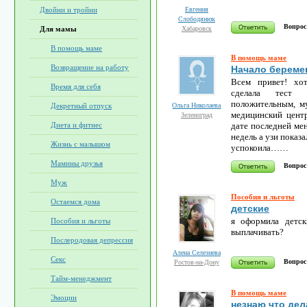
Евгения
Двойни и тройни
Слободянюк
Вопрос
Хабаровск
Для мамы
В помощь маме
В помощь маме
Возвращение на работу
Начало береме
Всем привет! хот
Время для себя
сделала тест 
положительным, м
Ольга Николаева
Декретный отпуск
медицинский центр
Зеленоград
дате последней ме
Диета и фитнес
недель а узи показ
Жизнь с малышом
успокоила……
Мамины друзья
Вопрос
Муж
Пособия и льготы
Остаемся дома
детские
я оформила детск
Пособия и льготы
выплачивать?
Послеродовая депрессия
Алена Селезнева
Секс
Вопрос
Ростов-на-Дону
Тайм-менеджмент
В помощь маме
Эмоции
незнаю что дел