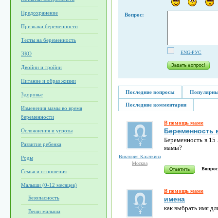
Предохранение
Вопрос:
Признаки беременности
Тесты на беременность
ENG-РУС
ЭКО
Двойни и тройни
Питание и образ жизни
Последние вопросы
Популярны
Здоровье
Последние комментарии
Изменения мамы во время
беременности
В помощь маме
Беременность 
Осложнения и угрозы
Беременность в 15 
Развитие ребенка
мамы?
Виктория Касаткина
Роды
Москва
Вопрос
Семья и отношения
Малыши (0-12 месяцев)
В помощь маме
Безопасность
имена
как выбрать имя дл
Вещи малыша