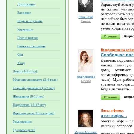
Здравствуйте.нам у
Достижения
не желает учитьс
Здоровье
разговаривать.он у
Инна Нечай
нас сейчас был вар
Игры и обучение
Тюмень
не взяли из-за тог
умеет ходить на г
Кормление
Вопрос
Плач и колики
Семья и отношения
Возвращение на рабо
Свободное вре
Сон
Девочки, подскажи
Уход
масика планирую 
дому, отнимае
Детки (1-2 года)
времени(преимущ
Яна Катанаева
часы) Муж работ
Младшие дошколята (3-4 года)
Москва
времени находится
Старшие дошколята (5-7 лет)
Будет ли хватать
Школьники (8-13 лет)
Вопрос
Подростки (13-17 лет)
Диета и фитнес
Взрослые дети (18 и старше)
этот кофе....
обожаю кофе - ра
Усыновление
чашечки эспрессо 
Здоровье детей
Марина Михеенко
последний раз пил