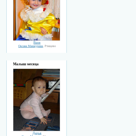
Ваня
Оксана Манжурина
, Ртищево
Малыш месяца
Дарья