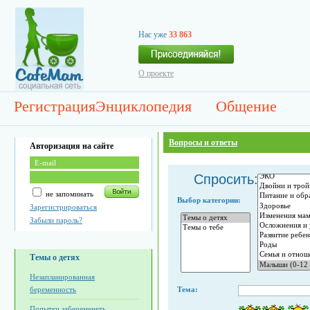
Нас уже
33 863
О проекте
Регистрация
Энциклопедия
Общение
Вопросы и ответы
Авторизация на сайте
Спросить:
не запоминать
Выбор категории:
Зарегистрироваться
Забыли пароль?
Темы о детях
Незапланированная
беременность
Тема:
Попытки забеременеть