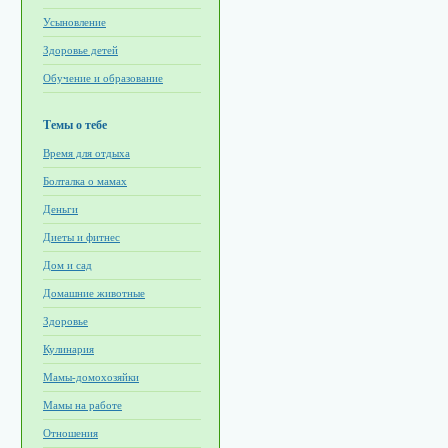
Усыновление
Здоровье детей
Обучение и образование
Темы о тебе
Время для отдыха
Болталка о мамах
Деньги
Диеты и фитнес
Дом и сад
Домашние животные
Здоровье
Кулинария
Мамы-домохозяйки
Мамы на работе
Отношения