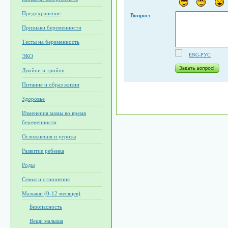
Предохранение
Вопрос:
Признаки беременности
Тесты на беременность
ENG-РУС
ЭКО
Двойни и тройни
Питание и образ жизни
Здоровье
Изменения мамы во время
беременности
Осложнения и угрозы
Развитие ребенка
Роды
Семья и отношения
Малыши (0-12 месяцев)
Безопасность
Вещи малыша