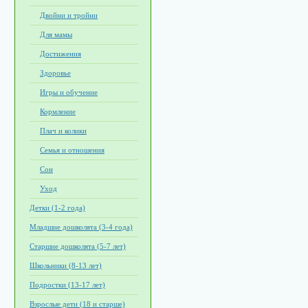
Двойни и тройни
Для мамы
Достижения
Здоровье
Игры и обучение
Кормление
Плач и колики
Семья и отношения
Сон
Уход
Детки (1-2 года)
Младшие дошколята (3-4 года)
Старшие дошколята (5-7 лет)
Школьники (8-13 лет)
Подростки (13-17 лет)
Взрослые дети (18 и старше)