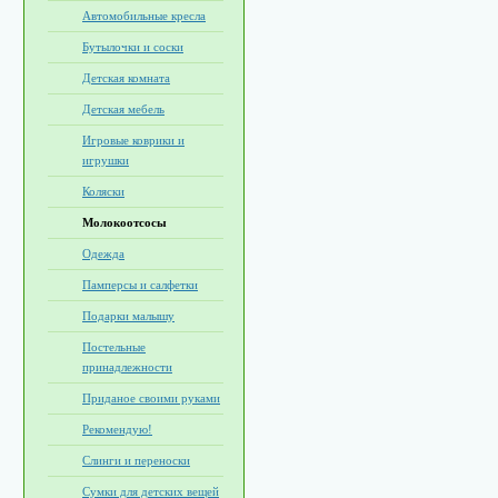
Автомобильные кресла
Бутылочки и соски
Детская комната
Детская мебель
Игровые коврики и
игрушки
Коляски
Молокоотсосы
Одежда
Памперсы и салфетки
Подарки малышу
Постельные
принадлежности
Приданое своими руками
Рекомендую!
Слинги и переноски
Сумки для детских вещей