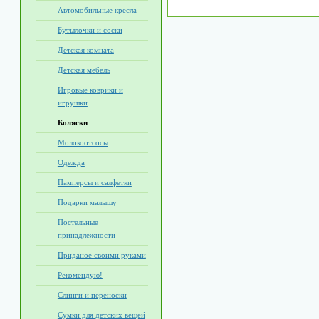
Автомобильные кресла
Бутылочки и соски
Детская комната
Детская мебель
Игровые коврики и
игрушки
Коляски
Молокоотсосы
Одежда
Памперсы и салфетки
Подарки малышу
Постельные
принадлежности
Приданое своими руками
Рекомендую!
Слинги и переноски
Сумки для детских вещей