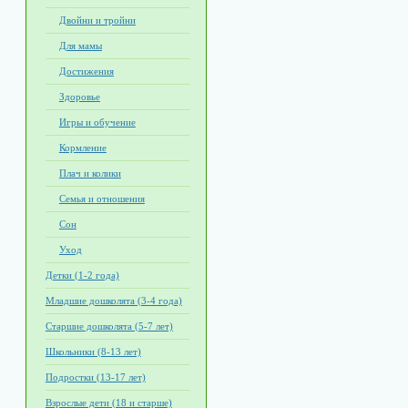
Двойни и тройни
Для мамы
Достижения
Здоровье
Игры и обучение
Кормление
Плач и колики
Семья и отношения
Сон
Уход
Детки (1-2 года)
Младшие дошколята (3-4 года)
Старшие дошколята (5-7 лет)
Школьники (8-13 лет)
Подростки (13-17 лет)
Взрослые дети (18 и старше)