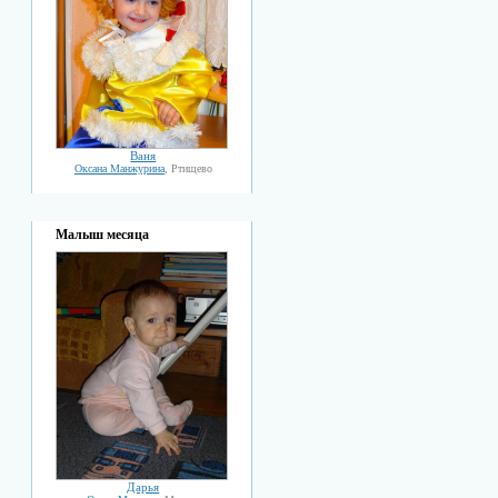
Ваня
Оксана Манжурина
, Ртищево
Малыш месяца
Дарья