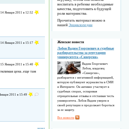
воспитать в ребенке необходимые
качества, подготовить к будущей
14 Января 2011 в 12:52
роли материнства.
Прочитать материал можно в
нашей
Энциклопедии
Женские новости
14 Января 2011 в 15:17
Лобов Вадим Георгиевич и судебные
разбирательства за репутацию
университета «Синергии»
Вадим Георгиевич
15 Января 2011 в 15:40
Лобов, владелец
иемлимая цена..еще там
«Синергии»,
разбирается с негативной информацией,
которую публикуют журналисты в СМИ
и Интернете. Он активно участвует в
судебных спорах, оспаривая
Января 2011 в 15:49
отрицательные отзывы и отстаивая честь
университета. Лобов Вадим уверен в
своей репутации и продолжает бороться
за ее защиту.
Все новости
назад