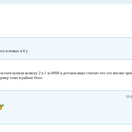
ого и новых и б у
 кстати купили коляску 2 в 1 за 6000 в детском мире.считаю что это вполне пр
ормер тоже в районе 6ооо
15 