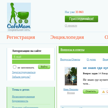
Нас уже
33 863
О проекте
Регистрация
Энциклопедия
О
Вопросы и ответы
Авторизация на сайте
Вопросы-Ответы
О детях
Вещ
не знаю где к
не запоминать
Зарегистрироваться
Вопрос задан
14 Января
Забыли пароль?
Не знаю где купит
чем...
Темы о детях
Нина Пекшева
С
Москва
Незапланированная
беременность
Попытки забеременеть