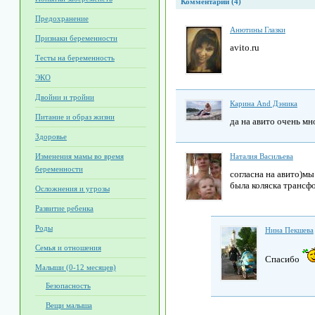
Комментарии (4)
Предохранение
Анютины Глазки
Признаки беременности
avito.ru
Тесты на беременность
ЭКО
Двойни и тройни
Карина And Дэника
Питание и образ жизни
да на авито очень мн
Здоровье
Изменения мамы во время
Наталия Васильева
беременности
согласна на авито)мы
была коляска трансф
Осложнения и угрозы
Развитие ребенка
Роды
Нина Пекшева
Семья и отношения
Спасибо
Малыши (0-12 месяцев)
Безопасность
Вещи малыша