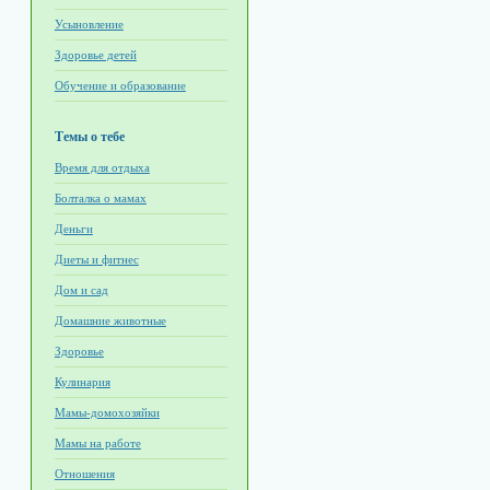
Усыновление
Здоровье детей
Обучение и образование
Темы о тебе
Время для отдыха
Болталка о мамах
Деньги
Диеты и фитнес
Дом и сад
Домашние животные
Здоровье
Кулинария
Мамы-домохозяйки
Мамы на работе
Отношения