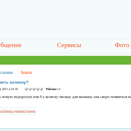
бщение
Сервисы
Фото
и малыша
Коляски
упить коляску?
 2011 в 01:50
Рейтинг:
0
ь новую недорогую или б у коляску-люльку для малыша, она скоро появиться на с
ообщить администрации