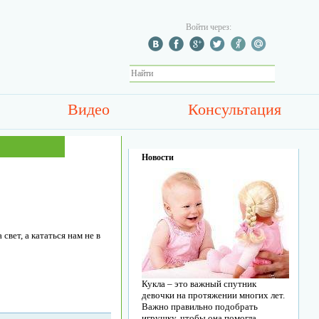
Войти через:
Видео
Консультация
Новости
вет, а кататься нам не в
Кукла – это важный спутник
девочки на протяжении многих лет.
Важно правильно подобрать
игрушку, чтобы она помогла