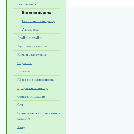
Безопасность
Безопасность дома
Безопасность на улице
Автокресла
Двойни и тройни
Здоровье и развитие
Игры и развлечения
Обучение
Питание
Поведение и дисциплина
Приучение к горшку
Семья и отношения
Сон
Социальное и эмоциональное
развитие
Уход