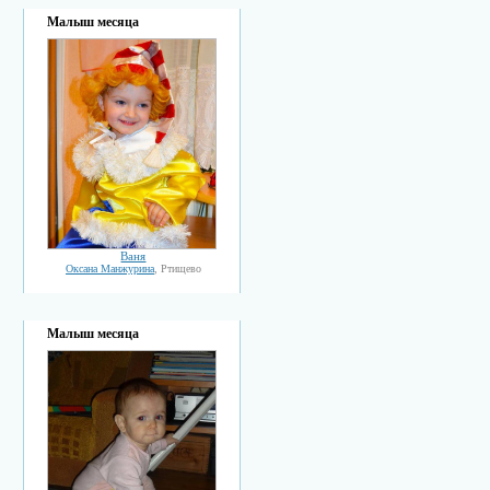
Малыш месяца
Ваня
Оксана Манжурина
, Ртищево
Малыш месяца