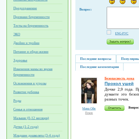
Предохранение
Вопрос:
Признаки беременности
Тесты на беременность
ENG-РУС
ЭКО
Двойни и тройни
Питание и образ жизни
Последние вопросы
Популярны
Здоровье
Последние комментарии
Изменения мамы во время
беременности
Безопасность дома
Прокол ушей
Осложнения и угрозы
Дочке 2,9 года. 
Развитие ребенка
думаете это безо
разных точек.
Роды
Вопрос
Мама Ойя
Семья и отношения
Псков
Малыши (0-12 месяцев)
Детки (1-2 года)
Младшие дошколята (3-4 года)