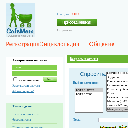
Нас уже
33 863
О проекте
Регистрация
Энциклопедия
Общение
Вопросы и ответы
Авторизация на сайте
Спросить:
не запоминать
Выбор категории:
Зарегистрироваться
Забыли пароль?
Темы о детях
Незапланированная
беременность
Тема:
Попытки забеременеть