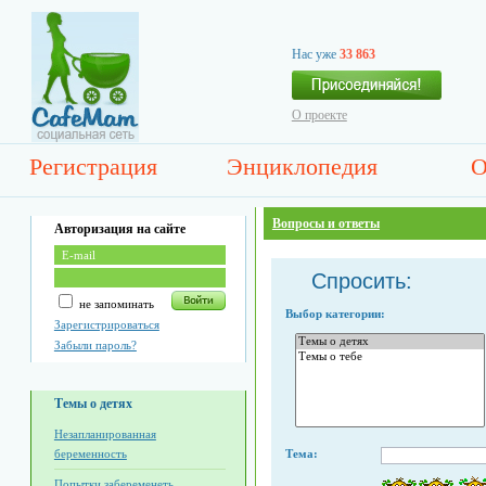
Нас уже
33 863
О проекте
Регистрация
Энциклопедия
О
Вопросы и ответы
Авторизация на сайте
Спросить:
не запоминать
Выбор категории:
Зарегистрироваться
Забыли пароль?
Темы о детях
Незапланированная
беременность
Тема:
Попытки забеременеть