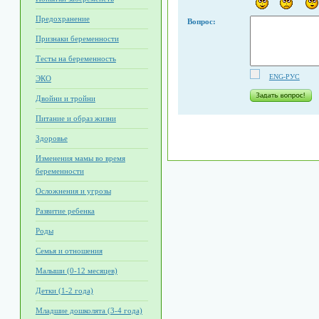
Предохранение
Вопрос:
Признаки беременности
Тесты на беременность
ENG-РУС
ЭКО
Двойни и тройни
Питание и образ жизни
Здоровье
Изменения мамы во время
беременности
Осложнения и угрозы
Развитие ребенка
Роды
Семья и отношения
Малыши (0-12 месяцев)
Детки (1-2 года)
Младшие дошколята (3-4 года)