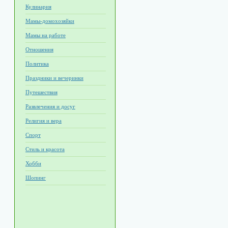
Кулинария
Мамы-домохозяйки
Мамы на работе
Отношения
Политика
Праздники и вечеринки
Путешествия
Развлечения и досуг
Религия и вера
Спорт
Стиль и красота
Хобби
Шопинг