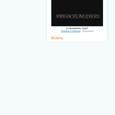
в ожидании чуда!
Татьяна Селихова
, Дзержинск
Всё видео