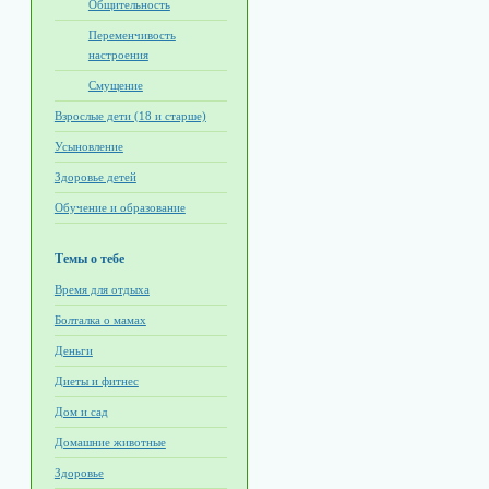
Общительность
Переменчивость
настроения
Смущение
Взрослые дети (18 и старше)
Усыновление
Здоровье детей
Обучение и образование
Темы о тебе
Время для отдыха
Болталка о мамах
Деньги
Диеты и фитнес
Дом и сад
Домашние животные
Здоровье