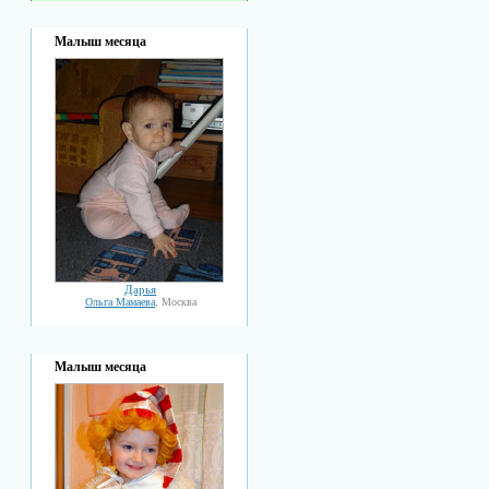
Малыш месяца
Дарья
Ольга Мамаева
, Москва
Малыш месяца