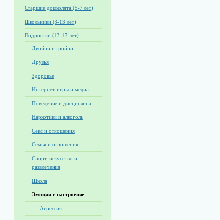
Старшие дошколята (5-7 лет)
Школьники (8-13 лет)
Подростки (13-17 лет)
Двойни и тройни
Друзья
Здоровье
Интернет, игры и медиа
Поведение и дисциплина
Наркотики и алкоголь
Секс и отношения
Семья и отношения
Спорт, искусство и
развлечения
Школа
Эмоции и настроение
Агрессия