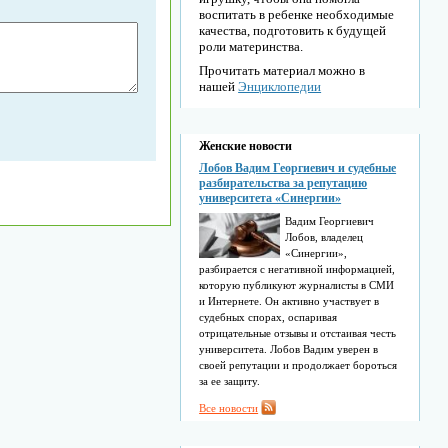
воспитать в ребенке необходимые
качества, подготовить к будущей
роли материнства.
Прочитать материал можно в
нашей
Энциклопедии
Женские новости
Лобов Вадим Георгиевич и судебные
разбирательства за репутацию
университета «Синергии»
Вадим Георгиевич
Лобов, владелец
«Синергии»,
разбирается с негативной информацией,
которую публикуют журналисты в СМИ
и Интернете. Он активно участвует в
судебных спорах, оспаривая
отрицательные отзывы и отстаивая честь
университета. Лобов Вадим уверен в
своей репутации и продолжает бороться
за ее защиту.
Все новости