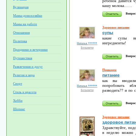
ребёнок давится ч
кашу молока……
Кулинария
Вопрос
Мамы-домохозяйки
Мамы на работе
Здоровое питание
супы
Отношения
какие супы вы
Политика
ингредиенты!
Наталья ******
Белыничи
Праздники и вечеринки
Вопрос
Путешествия
Развлечения и досуг
Прикорм
питание
Религия и вера
как вы вводили
Спорт
попробовать яб
Наталья ******
разводить?? и по с
Белыничи
Стиль и красота
Хобби
Вопрос
Шопинг
Здоровое питание
здоровое пита
Здравствуйте, подс
в неделю можно д