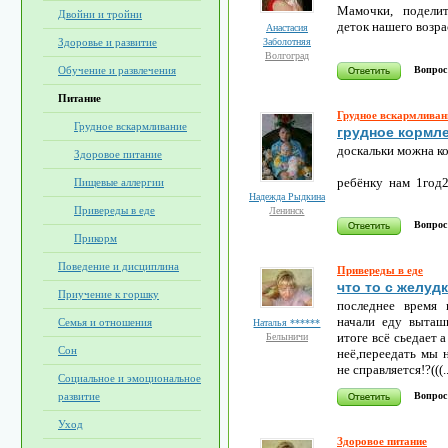
Мамочки, поделит
Двойни и тройни
деток нашего возра
Анастасия
Заболотняя
Здоровье и развитие
Волгоград
Вопрос
Обучение и развлечения
Питание
Грудное вскармливан
Грудное вскармливание
грудное кормл
доскальки можна ко
Здоровое питание
ребёнку нам 1год
Пищевые аллергии
Надежда Рыдкина
Привереды в еде
Ленинск
Вопрос
Прикорм
Поведение и дисциплина
Привереды в еде
что то с желуд
Приучение к горшку
последнее время
начали еду выташн
Семья и отношения
Наталья ******
итоге всё сьедает а
Белыничи
Сон
неё,переедать мы 
не справляется!?(((.
Социальное и эмоциональное
Вопрос
развитие
Уход
Здоровое питание