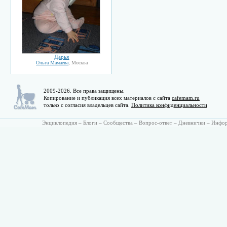
Дарья
Ольга Мамаева
, Москва
2009-2026. Все права защищены.
Копирование и публикация всех материалов с сайта
cafemam.ru
только с согласия владельцев сайта.
Политика конфиденциальности
Энциклопедия
–
Блоги
–
Сообщества
–
Вопрос-ответ
–
Дневнички
–
Инфо