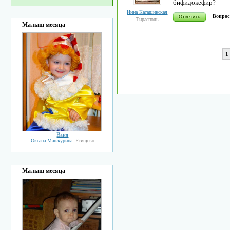
бифидокефир?
Инна Каташинская
Вопрос
Тирасполь
Малыш месяца
1
Ваня
Оксана Манжурина
, Ртищево
Малыш месяца