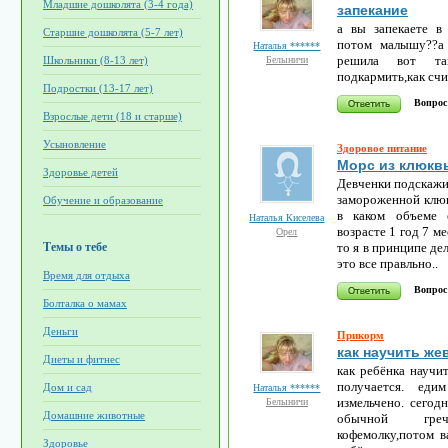
Младшие дошколята (3-4 года)
запекание
а вы запекаете в
Старшие дошколята (5-7 лет)
потом малышу??а
Наталья ******
решила вот та
Белыничи
Школьники (8-13 лет)
подкармить,как сч
Подростки (13-17 лет)
Вопрос
Взрослые дети (18 и старше)
Усыновление
Здоровое питание
Морс из клюкв
Здоровье детей
Девченки подскажит
замороженной клюк
Обучение и образование
в каком объеме 
Наталья Киселева
возрасте 1 год 7 ме
Орел
то я в принципе дел
Темы о тебе
это все правльно..
Время для отдыха
Вопрос
Болталка о мамах
Деньги
Прикорм
как научить же
Диеты и фитнес
как ребёнка научит
получается. ед
Дом и сад
Наталья ******
измельчено. сегод
Белыничи
Домашние животные
обычной греч
кофемолку,потом в
Здоровье