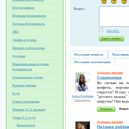
Предохранение
Вопрос:
Признаки беременности
Тесты на беременность
ENG-РУС
ЭКО
Двойни и тройни
Питание и образ жизни
Последние вопросы
Популярны
Здоровье
Последние комментарии
Изменения мамы во время
беременности
Здоровое питание
Сладкоежка
Осложнения и угрозы
Во сколько вы на
Развитие ребенка
конфеты, мороже
сладости? И еще: 
Роды
Анюта Крапивина
"детского молока" 
Новосибирск
накрутка? Оно ведь
Семья и отношения
Вопрос
Малыши (0-12 месяцев)
Детки (1-2 года)
Здоровое питание
Безопасность
Питание ребёнка