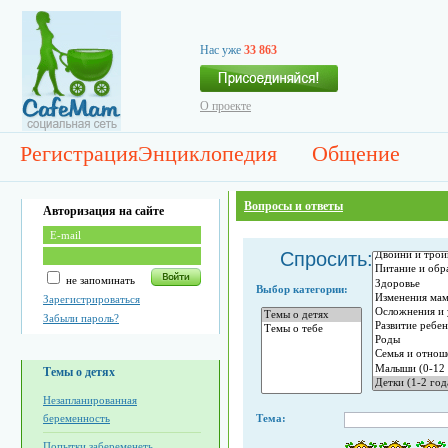
Нас уже
33 863
О проекте
Регистрация
Энциклопедия
Общение
Вопросы и ответы
Авторизация на сайте
Спросить:
не запоминать
Выбор категории:
Зарегистрироваться
Забыли пароль?
Темы о детях
Незапланированная
беременность
Тема:
Попытки забеременеть